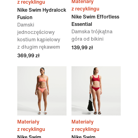
Materiały
z recyklingu
z recyklingu
Nike Swim Hydralock
Nike Swim Effortless
Fusion
Essential
Damski
Damska trójkątna
jednoczęściowy
góra od bikini
kostium kąpielowy
z długim rękawem
139,99 zł
369,99 zł
Materiały
Materiały
z recyklingu
z recyklingu
Nike Swim
Nike Swim