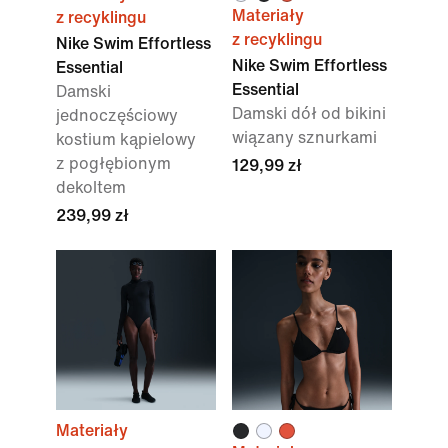
Materiały
z recyklingu
z recyklingu
Nike Swim Effortless
Nike Swim Effortless
Essential
Essential
Damski
Damski dół od bikini
jednoczęściowy
wiązany sznurkami
kostium kąpielowy
z pogłębionym
129,99 zł
dekoltem
239,99 zł
Materiały