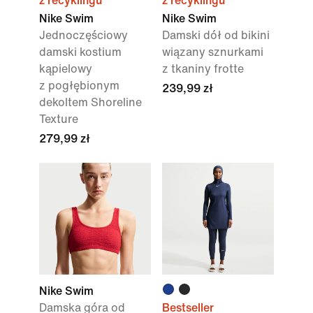
z recyklingu
z recyklingu
Nike Swim
Nike Swim
Jednoczęściowy
Damski dół od bikini
damski kostium
wiązany sznurkami
kąpielowy
z tkaniny frotte
z pogłębionym
239,99 zł
dekoltem Shoreline
Texture
279,99 zł
Nike Swim
Damska góra od
Bestseller