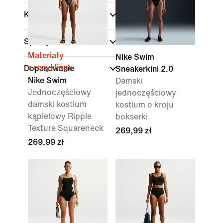
Kolor
Sporty
Materiały
Nike Swim
z recyklingu
Dopasowanie
Sneakerkini 2.0
Nike Swim
Damski
Jednoczęściowy
jednoczęściowy
damski kostium
kostium o kroju
kąpielowy Ripple
bokserki
Texture Squareneck
269,99 zł
269,99 zł