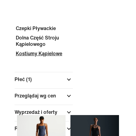
Czepki Pływackie
Dolna Część Stroju
Kąpielowego
Kostiumy Kąpielowe
Płeć
(1)
Przeglądaj wg cen
Wyprzedaż i oferty
Rozmiar