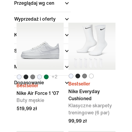
Przeglądaj wg cen
Wyprzedaż i oferty
Kolor
Sporty
Marka
+
2
Dopasowanie
Bestseller
Bestseller
Nike Everyday
Nike Air Force 1 '07
Cushioned
Buty męskie
Klasyczne skarpety
519,99 zł
treningowe (6 par)
99,99 zł