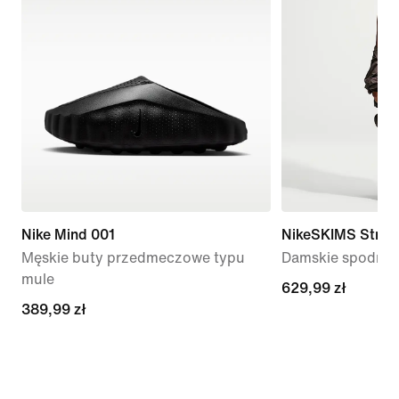
Nike Mind 001
NikeSKIMS Stret
Męskie buty przedmeczowe typu
Damskie spodnie 
mule
629,99 zł
629,99 zł
389,99 zł
389,99 zł