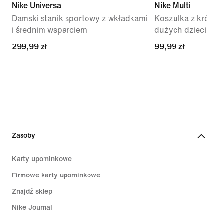
Nike Universa
Nike Multi
Damski stanik sportowy z wkładkami
Koszulka z krótk
i średnim wsparciem
dużych dzieci Dri
299,99 zł
299,99 zł
99,99 zł
99,99 zł
Zasoby
Karty upominkowe
Firmowe karty upominkowe
Znajdź sklep
Nike Journal