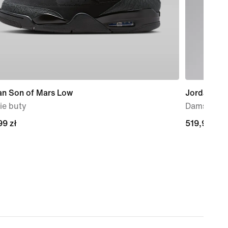
an Son of Mars Low
Jordan Flig
ie buty
Damska sp
99 zł
99 zł
519,99 zł
519,99 zł