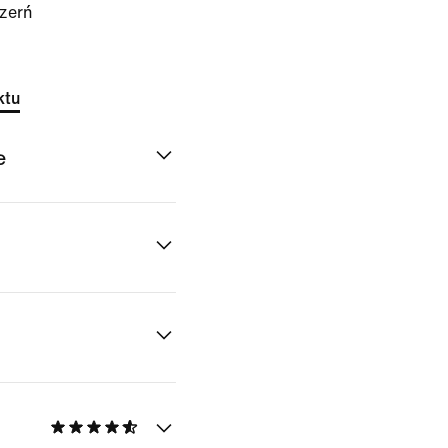
zerń
ktu
e