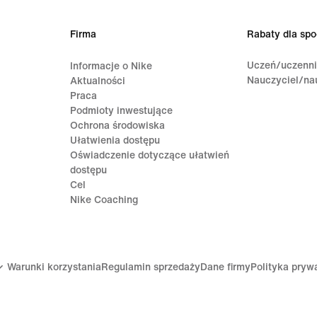
Firma
Rabaty dla spo
Uczeń/uczenn
Informacje o Nike
Nauczyciel/na
Aktualności
Praca
Podmioty inwestujące
Ochrona środowiska
Ułatwienia dostępu
Oświadczenie dotyczące ułatwień
dostępu
Cel
Nike Coaching
Warunki korzystania
Regulamin sprzedaży
Dane firmy
Polityka pryw