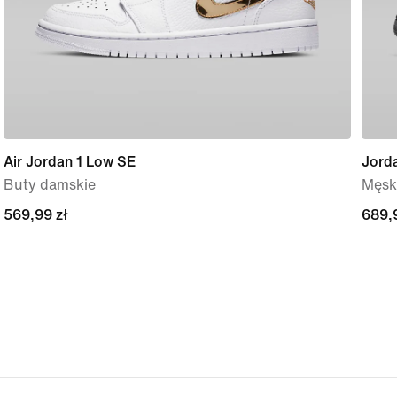
Air Jordan 1 Low SE
Jord
Buty damskie
Męsk
569,99 zł
569,99 zł
689,
689,