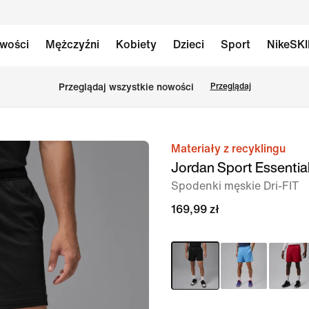
wości
Mężczyźni
Kobiety
Dzieci
Sport
NikeSK
Przeglądaj wszystkie nowości
Przeglądaj
Materiały z recyklingu
obraz
Jordan Sport Essentia
1 z 7
Spodenki męskie Dri-FIT
169,99 zł