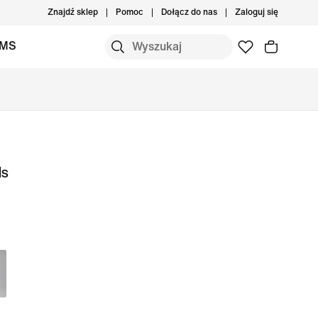
Znajdź sklep
Pomoc
Dołącz do nas
Zaloguj się
IMS
ls