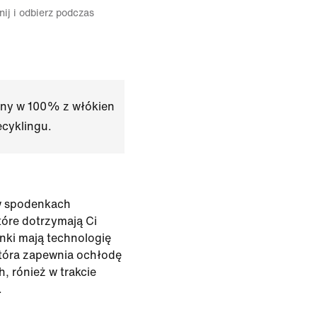
ij i odbierz podczas
any w 100% z włókien
ecyklingu.
w spodenkach
tóre dotrzymają Ci
nki mają technologię
tóra zapewnia ochłodę
, rónież w trakcie
.