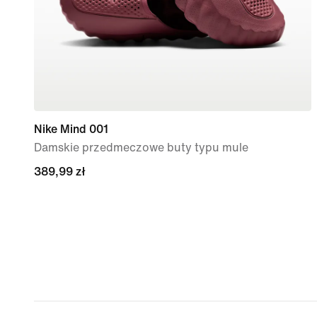
Nike Mind 001
Damskie przedmeczowe buty typu mule
389,99 zł
389,99 zł