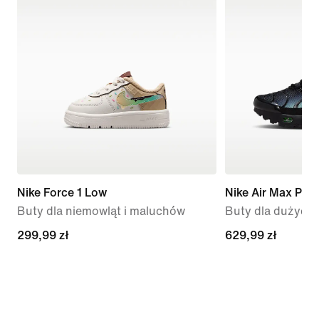
Nike Force 1 Low
Nike Air Max Plus
Buty dla niemowląt i maluchów
Buty dla dużych 
299,99 zł
299,99 zł
629,99 zł
629,99 zł