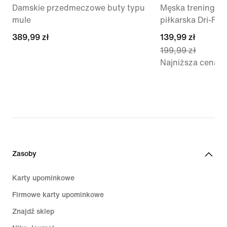
Damskie przedmeczowe buty typu
Męska treningow
mule
piłkarska Dri-FIT
389,99 zł
389,99 zł
current
139,99 zł
199,99 zł
price
Najniższa cena
139,99 zł,
original
price
199,99 zł
Zasoby
Karty upominkowe
Firmowe karty upominkowe
Znajdź sklep