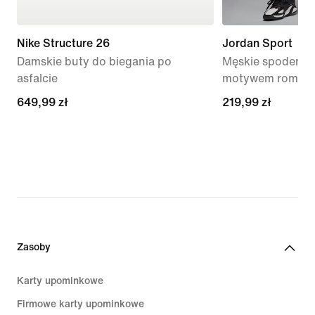
Nike Structure 26
Jordan Sport
Damskie buty do biegania po
Męskie spodenki z
asfalcie
motywem rombu D
649,99 zł
649,99 zł
219,99 zł
219,99 zł
Zasoby
Karty upominkowe
Firmowe karty upominkowe