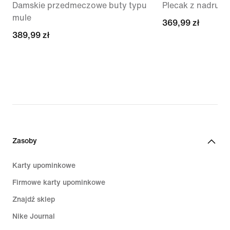
Damskie przedmeczowe buty typu
Plecak z nadrukie
mule
369,99 zł
369,99 zł
389,99 zł
389,99 zł
Zasoby
Karty upominkowe
Firmowe karty upominkowe
Znajdź sklep
Nike Journal