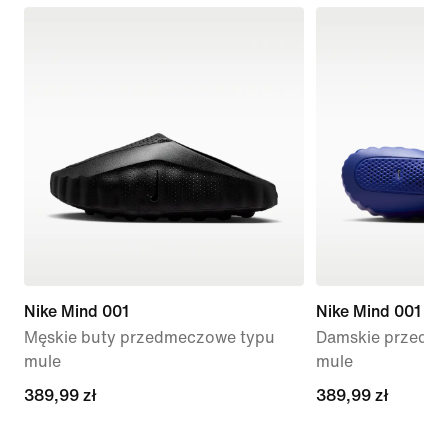
Nike Mind 001
Nike Mind 001
Męskie buty przedmeczowe typu
Damskie przedme
mule
mule
389,99 zł
389,99 zł
389,99 zł
389,99 zł