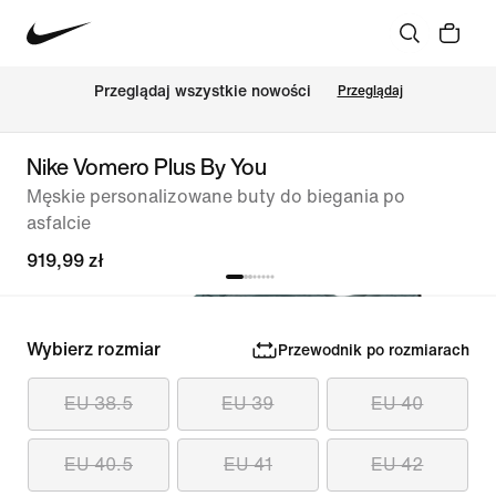
Przeglądaj wszystkie nowości
Przeglądaj
Nike Vomero Plus By You
Męskie personalizowane buty do biegania po
asfalcie
919,99 zł
Wybierz rozmiar
Przewodnik po rozmiarach
EU 38.5
EU 39
EU 40
EU 40.5
EU 41
EU 42