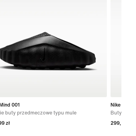
 Mind 001
Nike Force
ie buty przedmeczowe typu mule
Buty dla n
99 zł
99 zł
299,99 zł
299,99 zł