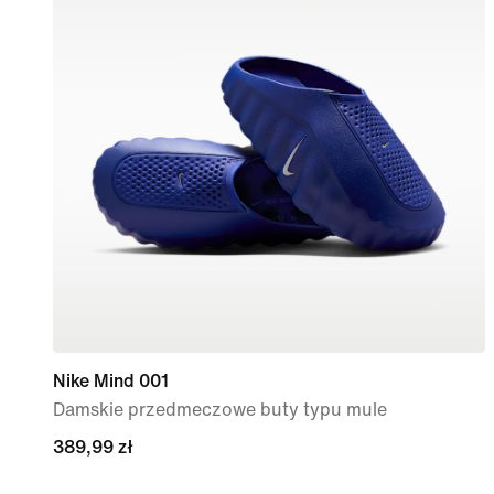
Nike Mind 001
Damskie przedmeczowe buty typu mule
389,99 zł
389,99 zł