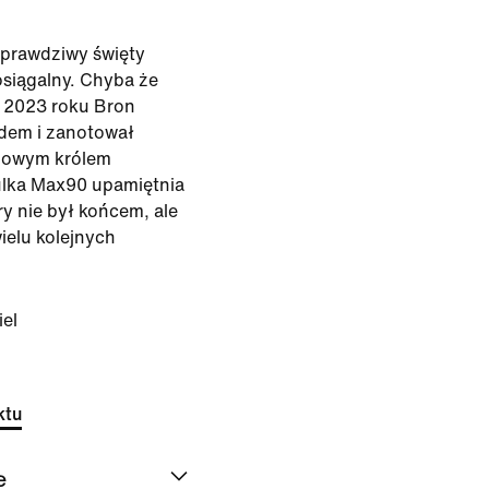
prawdziwy święty
osiągalny. Chyba że
o 2023 roku Bron
odem i zanotował
 nowym królem
zulka Max90 upamiętnia
y nie był końcem, ale
ielu kolejnych
iel
ktu
e