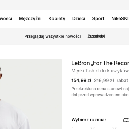
wości
Mężczyźni
Kobiety
Dzieci
Sport
NikeSK
Przeglądaj wszystkie nowości
Przeglądaj
LeBron „For The Recor
obraz
1 z 6
Męski T-shirt do koszyków
154,99 zł
219,99 zł
rabat
Przekreślona cena stanowi naj
dni przed wprowadzeniem obni
Wybierz rozmiar