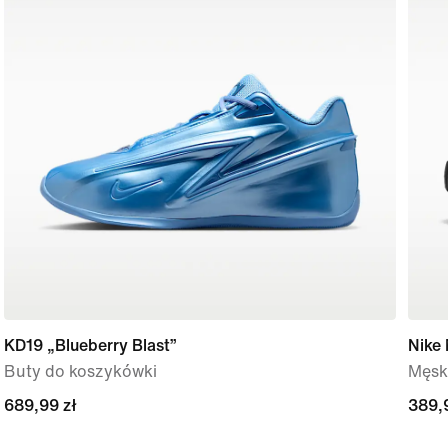
KD19 „Blueberry Blast”
Nike
Buty do koszykówki
Męsk
689,99 zł
689,99 zł
389,
389,