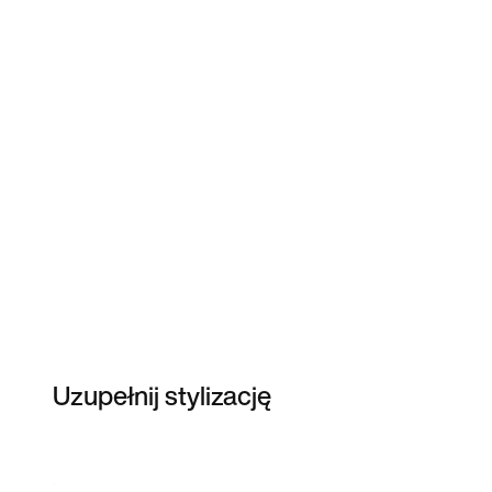
Uzupełnij stylizację
Item 3 of 4