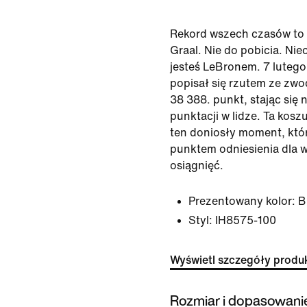
Rekord wszech czasów to 
Graal. Nie do pobicia. Nie
jesteś LeBronem. 7 luteg
popisał się rzutem ze zw
38 388. punkt, stając się
punktacji w lidze. Ta kos
ten doniosły moment, któr
punktem odniesienia dla w
osiągnięć.
Prezentowany kolor:
B
Styl:
IH8575-100
Wyświetl szczegóły produ
Rozmiar i dopasowani