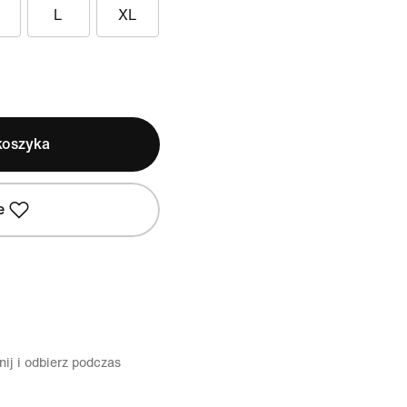
L
XL
koszyka
e
ij i odbierz podczas