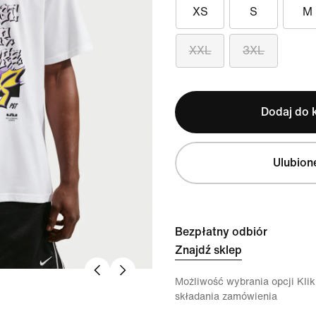
XS
S
M
XXL
3XL
Dodaj do 
Ulubion
Bezpłatny odbiór
Znajdź sklep
Możliwość wybrania opcji Klikn
składania zamówienia