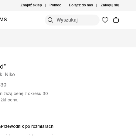
Znajdź sklep
Pomoc
Dołącz do nas
Zaloguj się
IMS
d”
ki Nike
 30
niższą cenę z okresu 30
żki ceny.
Przewodnik po rozmiarach