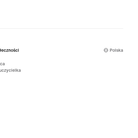
łeczności
Polska
ica
uczycielka