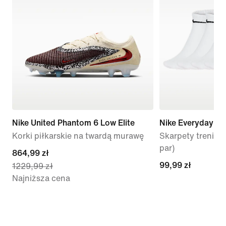
Nike United Phantom 6 Low Elite
Nike Everyday Li
Korki piłkarskie na twardą murawę
Skarpety trenin
par)
current
864,99 zł
99,99 zł
99,99 zł
1229,99 zł
price
Najniższa cena
864,99 zł,
original
price
1229,99 zł