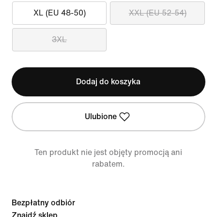
XL (EU 48-50)
XXL (EU 52-54)
3XL
Dodaj do koszyka
Ulubione
Ten produkt nie jest objęty promocją ani
rabatem.
Bezpłatny odbiór
Znajdź sklep