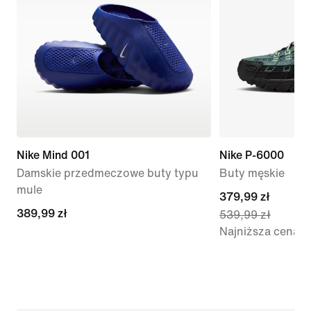
Nike Mind 001
Nike P-6000
Damskie przedmeczowe buty typu
Buty męskie
mule
current
379,99 zł
389,99 zł
389,99 zł
539,99 zł
price
Najniższa cena
379,99 zł,
original
price
539,99 zł