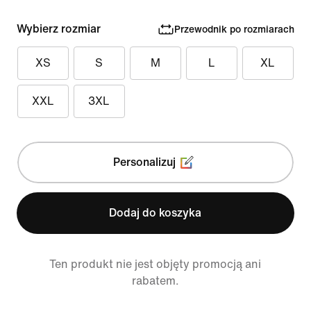
Wybierz rozmiar
Przewodnik po rozmiarach
XS
S
M
L
XL
XXL
3XL
Personalizuj
Dodaj do koszyka
Ten produkt nie jest objęty promocją ani
rabatem.