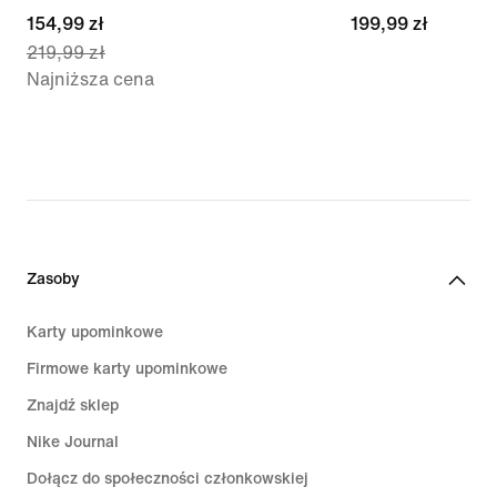
current
154,99 zł
199,99 zł
199,99 zł
219,99 zł
price
Najniższa cena
154,99 zł,
original
price
219,99 zł
Zasoby
Karty upominkowe
Firmowe karty upominkowe
Znajdź sklep
Nike Journal
Dołącz do społeczności członkowskiej