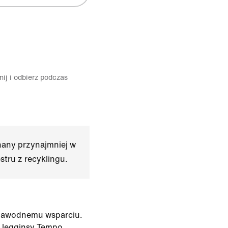
ij i odbierz podczas
nany przynajmniej w
tru z recyklingu.
ezawodnemu wsparciu.
 legginsy Tempo