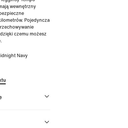
 mają wewnętrzny
 bezpieczne
kilometrów. Pojedyncza
 przechowywanie
 dzięki czemu możesz
.
idnight Navy
ktu
e