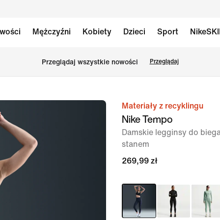
wości
Mężczyźni
Kobiety
Dzieci
Sport
NikeSK
Przeglądaj wszystkie nowości
Przeglądaj
Materiały z recyklingu
obraz
Nike Tempo
1 z 6
Damskie legginsy do bieg
stanem
269,99 zł