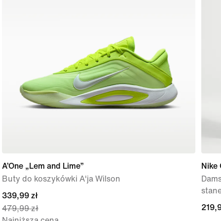
A’One „Lem and Lime”
Nike
Buty do koszykówki A'ja Wilson
Damsk
stan
current
339,99 zł
219,9
219,9
479,99 zł
price
Najniższa cena