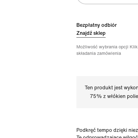
Bezpłatny odbiór
Znajdź sklep
Możliwość wybrania opcji Klikn
składania zamówienia
Ten produkt jest wyko
75% z włókien polies
Podkręć tempo dzięki ni
Te odprowadzające wilgoć