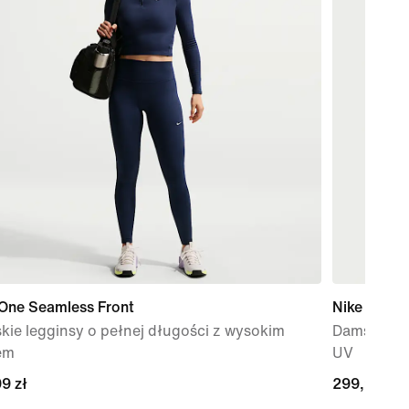
 One Seamless Front
Nike Swift
ie legginsy o pełnej długości z wysokim
Damska blu
em
UV
9 zł
9 zł
299,99 zł
299,99 zł