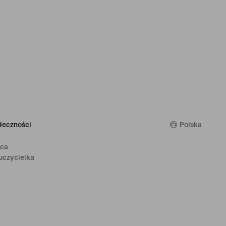
łeczności
Polska
ica
uczycielka