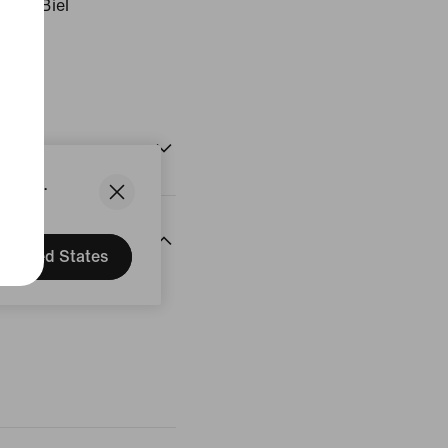
zerń/Biel
ktu
States.
United States