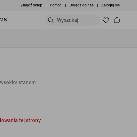
Znajdź sklep
Pomoc
Dołącz do nas
Zaloguj się
IMS
 wysokim stanem
owania tej strony.