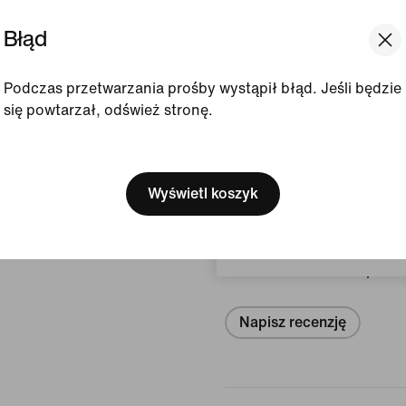
Prezentowany kolor:
C
Błąd
Styl:
IO1281-010
Wyświetl szczegóły produ
Podczas przetwarzania prośby wystąpił błąd. Jeśli będzie
się powtarzał, odśwież stronę.
Sposób wykonania
[ Code: D1B61E47 ]
We think you are in United 
Update your location?
Wyświetl koszyk
Opinie (błąd)
Polska
Brak opinii
Napisz recenzję