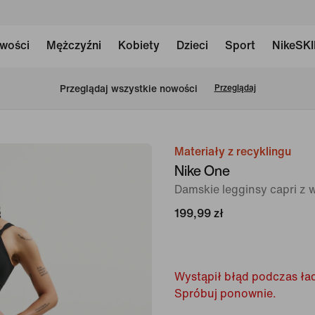
wości
Mężczyźni
Kobiety
Dzieci
Sport
NikeSK
Przeglądaj wszystkie nowości
Przeglądaj
Materiały z recyklingu
obraz
Nike One
1 z 7
Damskie legginsy capri z
199,99 zł
Wystąpił błąd podczas ład
Spróbuj ponownie.