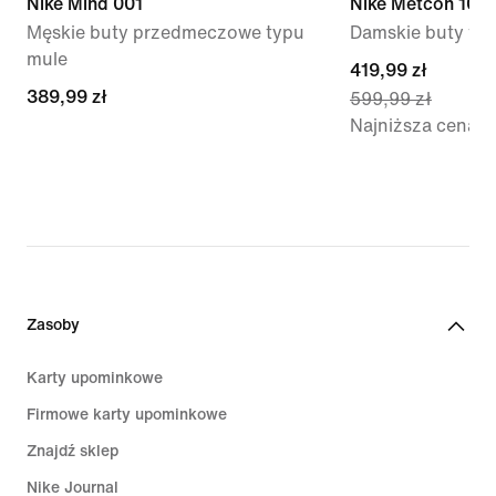
Nike Mind 001
Nike Metcon 10
Męskie buty przedmeczowe typu
Damskie buty tr
mule
current
419,99 zł
389,99 zł
389,99 zł
599,99 zł
price
Najniższa cena
419,99 zł,
original
price
599,99 zł
Zasoby
Karty upominkowe
Firmowe karty upominkowe
Znajdź sklep
Nike Journal