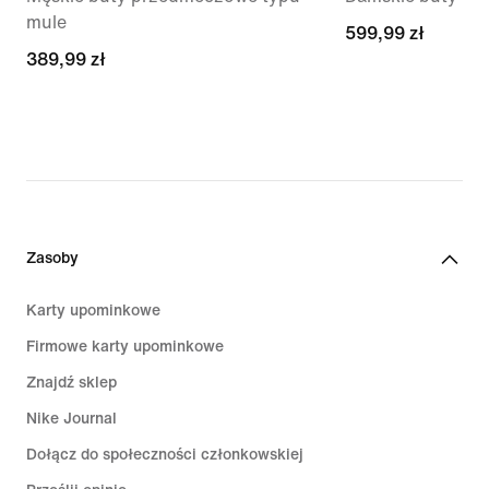
mule
599,99 zł
599,99 zł
389,99 zł
389,99 zł
Zasoby
Karty upominkowe
Firmowe karty upominkowe
Znajdź sklep
Nike Journal
Dołącz do społeczności członkowskiej