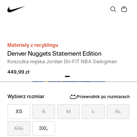
Materiały z recyklingu
Denver Nuggets Statement Edition
Koszulka męska Jordan Dri-FIT NBA Swingman
449,99 zł
Wybierz rozmiar
Przewodnik po rozmiarach
XS
S
M
L
XL
XXL
3XL