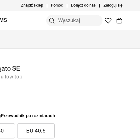
Znajdź sklep
Pomoc
Dołącz do nas
Zaloguj się
IMS
gato SE
pu low top
Przewodnik po rozmiarach
40
EU 40.5