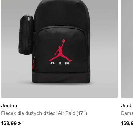
Jordan
Jord
Plecak dla dużych dzieci Air Raid (17 l)
Damsk
169,99 zł
169,99 zł
169,9
169,9