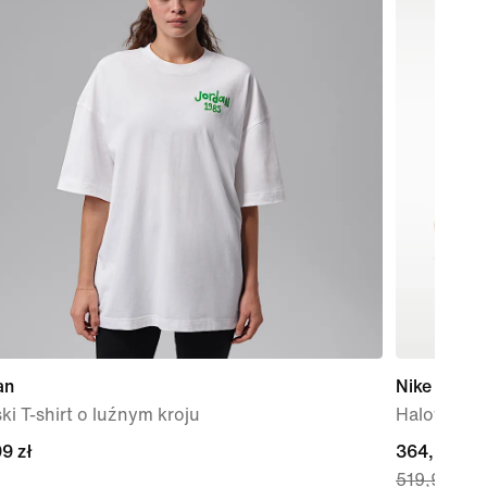
an
Nike Tiem
i T-shirt o luźnym kroju
Halowe but
9 zł
9 zł
current
364,99 zł
519,99 zł
price