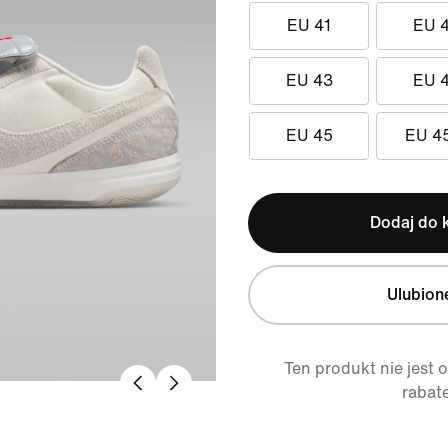
EU 41
EU 
EU 43
EU 
EU 45
EU 4
Dodaj do 
Ulubion
Ten produkt nie jest 
rabat