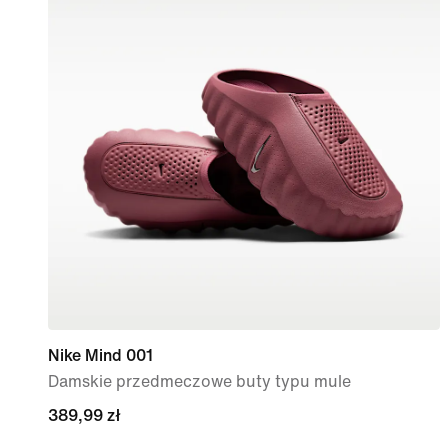
Nike Mind 001
Damskie przedmeczowe buty typu mule
389,99 zł
389,99 zł