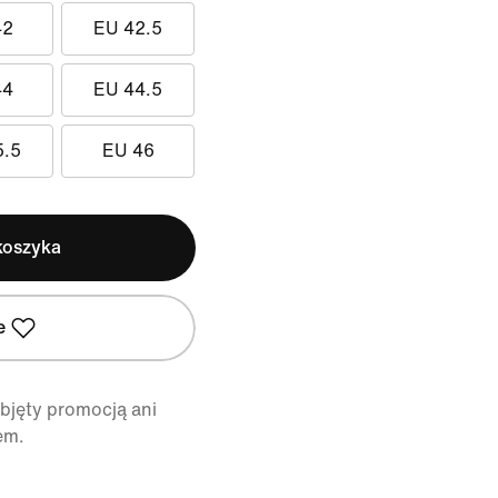
42
EU 42.5
44
EU 44.5
5.5
EU 46
koszyka
e
objęty promocją ani
em.