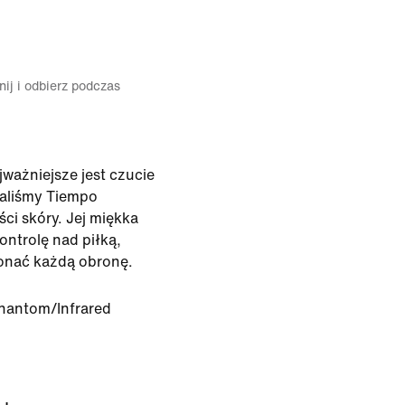
ij i odbierz podczas
jważniejsze jest czucie
waliśmy Tiempo
ści skóry. Jej miękka
ontrolę nad piłką,
onać każdą obronę.
hantom/Infrared