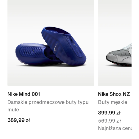
Nike Mind 001
Nike Shox NZ
Damskie przedmeczowe buty typu
Buty męskie
mule
current
399,99 zł
389,99 zł
389,99 zł
569,99 zł
price
Najniższa cena
399,99 zł,
original