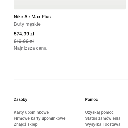
Nike Air Max Plus
Buty męskie
current
574,99 zł
819,99 zł
price
Najniższa cena
574,99 zł,
original
price
819,99 zł
Zasoby
Pomoc
Karty upominkowe
Uzyskaj pomoc
Firmowe karty upominkowe
Status zamówienia
Znajdź sklep
Wysyłka i dostawa