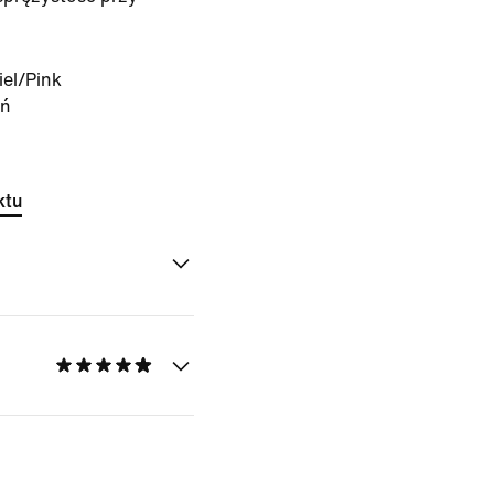
iel/Pink
rń
ktu