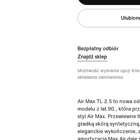
Ulubion
Bezpłatny odbiór
Znajdź sklep
Możliwość wybrania opcji Klikn
składania zamówienia
Air Max TL 2.5 to nowa o
modelu z lat 90., która pr
styl Air Max. Przewiewne t
gładką skórą syntetyczną
eleganckie wykończenie,
amortyzacja Max Air daje 