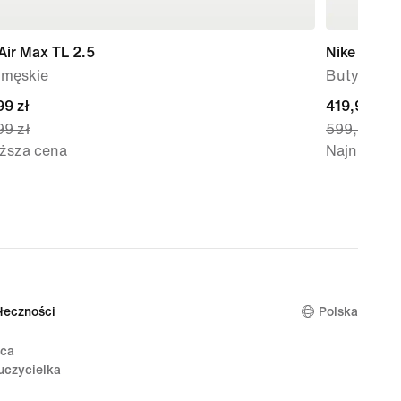
Air Max TL 2.5
Nike Air M
 męskie
Buty dla d
nt
99 zł
current
419,99 zł
99 zł
599,99 zł
price
iższa cena
Najniższa 
9 zł,
419,99 zł,
nal
original
price
99 zł
599,99 zł
łeczności
Polska
ica
uczycielka