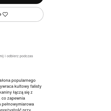
e
ij i odbierz podczas
dsłona popularnego
zywraca kultowy falisty
kaniny łączą się z
, co zapewnia
 a pełnowymiarowa
sprężystość przy