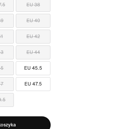
7.5
EU 38
39
EU 40
41
EU 42
43
EU 44
45
EU 45.5
47
EU 47.5
9.5
koszyka