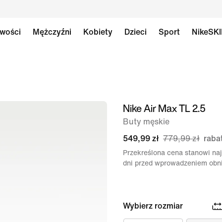
wości
Mężczyźni
Kobiety
Dzieci
Sport
NikeSK
Nike Air Max TL 2.5
obraz
1 z 8
Buty męskie
549,99 zł
779,99 zł
raba
Przekreślona cena stanowi naj
dni przed wprowadzeniem obni
Wybierz rozmiar