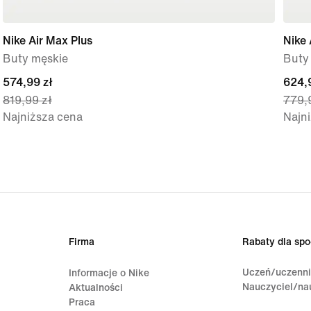
Nike Air Max Plus
Nike 
Buty męskie
Buty
current
574,99 zł
curre
624,
819,99 zł
779,
price
price
Najniższa cena
Najn
574,99 zł,
624,9
original
origi
price
price
819,99 zł
779,
Firma
Rabaty dla spo
Uczeń/uczenn
Informacje o Nike
Nauczyciel/na
Aktualności
Praca