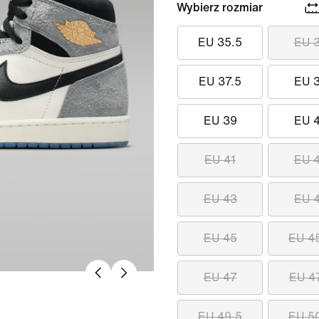
Wybierz rozmiar
EU 35.5
EU 
EU 37.5
EU 
EU 39
EU 
EU 41
EU 
EU 43
EU 
EU 45
EU 4
EU 47
EU 4
EU 49.5
EU 5