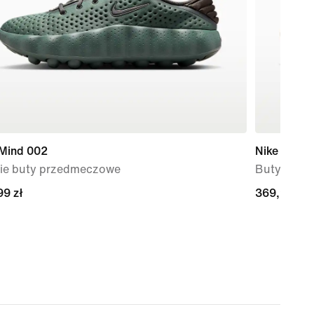
 Mind 002
Nike Initiat
ie buty przedmeczowe
Buty dams
99 zł
99 zł
369,99 zł
369,99 zł