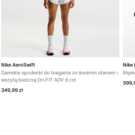
Nike AeroSwift
Nike
Damskie spodenki do biegania ze średnim stanem i
Męsk
wszytą bielizną Dri-FIT ADV 8 cm
599,
599,
349,99 zł
349,99 zł