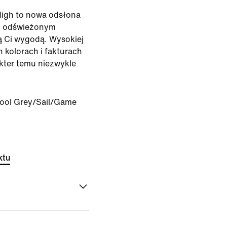
High to nowa odsłona
z odświeżonym
ą Ci wygodą. Wysokiej
h kolorach i fakturach
ter temu niezwykle
ool Grey/Sail/Game
ktu