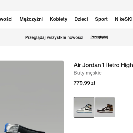
wości
Mężczyźni
Kobiety
Dzieci
Sport
NikeSK
Przeglądaj wszystkie nowości
Przeglądaj
Air Jordan 1 Retro Hig
obraz
1 z 11
Buty męskie
779,99 zł