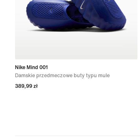
Nike Mind 001
Damskie przedmeczowe buty typu mule
389,99 zł
389,99 zł