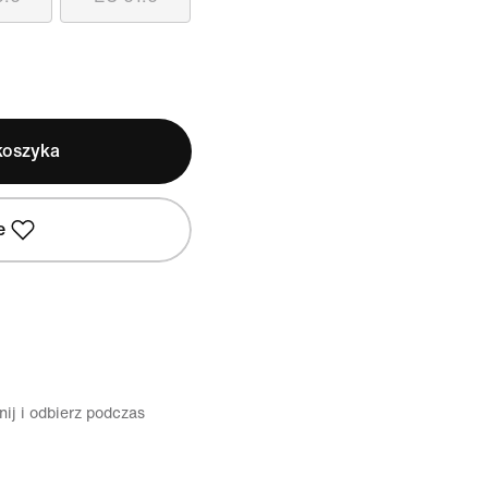
koszyka
e
ij i odbierz podczas