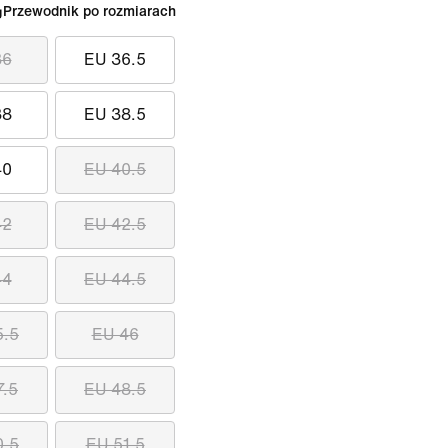
Przewodnik po rozmiarach
36
EU 36.5
38
EU 38.5
40
EU 40.5
42
EU 42.5
44
EU 44.5
5.5
EU 46
7.5
EU 48.5
0.5
EU 51.5