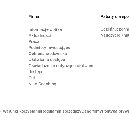
Firma
Rabaty dla spo
Uczeń/uczenn
Informacje o Nike
Nauczyciel/na
Aktualności
Praca
Podmioty inwestujące
Ochrona środowiska
Ułatwienia dostępu
Oświadczenie dotyczące ułatwień
dostępu
Cel
Nike Coaching
Warunki korzystania
Regulamin sprzedaży
Dane firmy
Polityka pryw