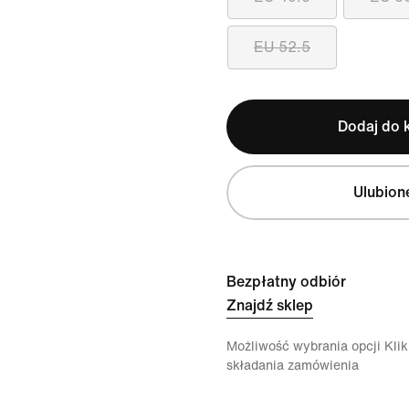
EU 52.5
Dodaj do 
Ulubion
Bezpłatny odbiór
Znajdź sklep
Możliwość wybrania opcji Klikn
składania zamówienia