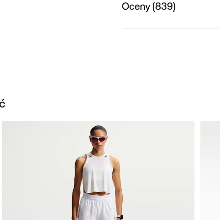
Oceny (839)
ć