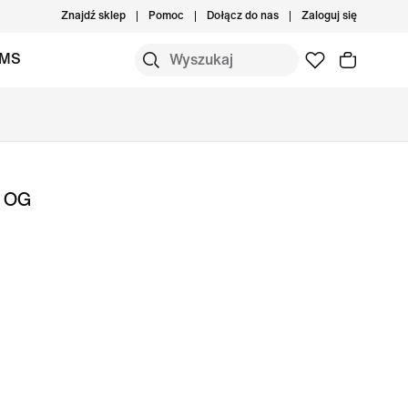
Znajdź sklep
Pomoc
Dołącz do nas
Zaloguj się
IMS
h OG