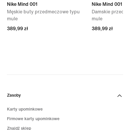
Nike Mind 001
Nike Mind 001
Męskie buty przedmeczowe typu
Damskie przedme
mule
mule
389,99 zł
389,99 zł
389,99 zł
389,99 zł
Zasoby
Karty upominkowe
Firmowe karty upominkowe
Znajdź sklep