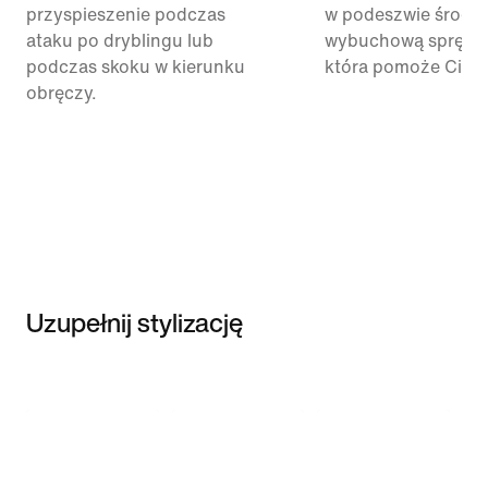
przyspieszenie podczas
w podeszwie środko
ataku po dryblingu lub
wybuchową sprężys
podczas skoku w kierunku
która pomoże Ci się
obręczy.
Uzupełnij stylizację
Item 3 of 3