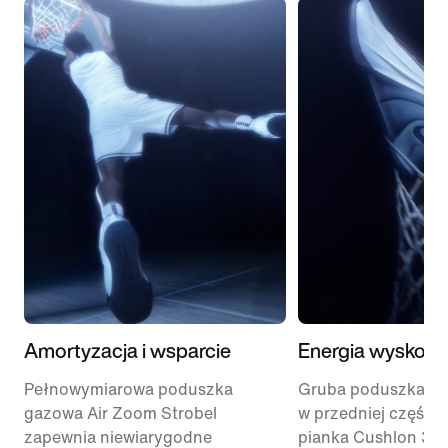
Amortyzacja i wsparcie
Energia wyskoku
Pełnowymiarowa poduszka
Gruba poduszka Ai
gazowa Air Zoom Strobel
w przedniej części 
zapewnia niewiarygodne
pianka Cushlon 3.0