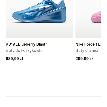
KD19 „Blueberry Blast”
Nike Force 1 Eas
Buty do koszykówki
Buty dla niemowl
689,99 zł
689,99 zł
299,99 zł
299,99 zł