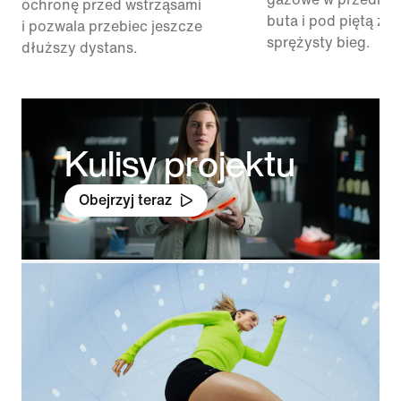
ochronę przed wstrząsami
buta i pod piętą za
i pozwala przebiec jeszcze
sprężysty bieg.
dłuższy dystans.
Kulisy projektu
Obejrzyj teraz