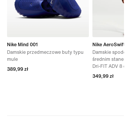
Nike Mind 001
Nike AeroSwift
Damskie przedmeczowe buty typu
Damskie spodenki
mule
średnim stanem i
Dri-FIT ADV 8 cm
389,99 zł
389,99 zł
349,99 zł
349,99 zł