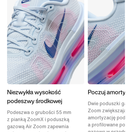
Niezwykła wysokość
Poczuj amortyzac
podeszwy środkowej
Dwie poduszki gazo
Zoom zwiększają
Podeszwa o grubości 55 mm
amortyzację podcza
z pianką ZoomX i poduszką
a profilowane podu
gazową Air Zoom zapewnia
gazowe w przedniej