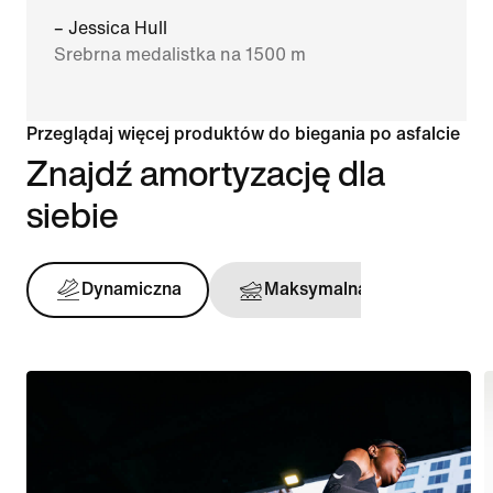
– Jessica Hull
Srebrna medalistka na 1500 m
Przeglądaj więcej produktów do biegania po asfalcie
Znajdź amortyzację dla
siebie
Dynamiczna
Maksymalna
Stabi