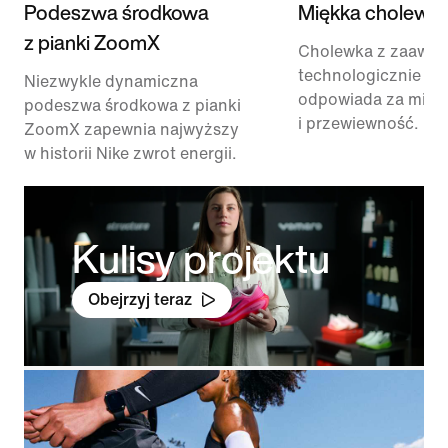
Podeszwa środkowa
Miękka cholewk
z pianki ZoomX
Cholewka z zaawa
technologicznie sia
Niezwykle dynamiczna
odpowiada za mięk
podeszwa środkowa z pianki
i przewiewność.
ZoomX zapewnia najwyższy
w historii Nike zwrot energii.
Kulisy projektu
Obejrzyj teraz