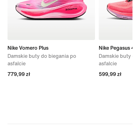
Nike Vomero Plus
Nike Pegasus 42
Damskie buty do biegania po
Damskie buty do 
asfalcie
asfalcie
779,99 zł
779,99 zł
599,99 zł
599,99 zł