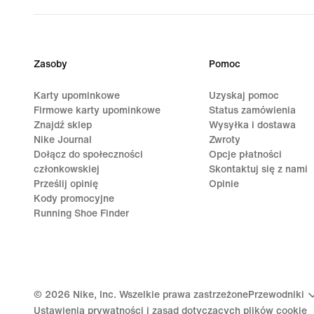
Zasoby
Pomoc
Karty upominkowe
Uzyskaj pomoc
Firmowe karty upominkowe
Status zamówienia
Znajdź sklep
Wysyłka i dostawa
Nike Journal
Zwroty
Dołącz do społeczności
Opcje płatności
członkowskiej
Skontaktuj się z nami
Prześlij opinię
Opinie
Kody promocyjne
Running Shoe Finder
©
2026
Nike, Inc. Wszelkie prawa zastrzeżone
Przewodniki
Ustawienia prywatności i zasad dotyczących plików cookie