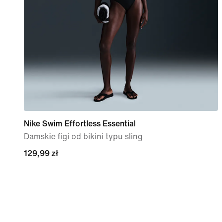
Nike Swim Effortless Essential
Damskie figi od bikini typu sling
129,99 zł
129,99 zł