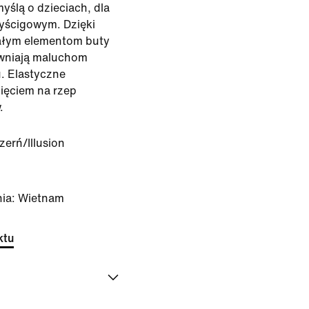
yślą o dzieciach, dla
wyścigowym. Dzięki
rwałym elementom buty
wniają maluchom
. Elastyczne
ięciem na rzep
.
zerń/Illusion
nia: Wietnam
ktu