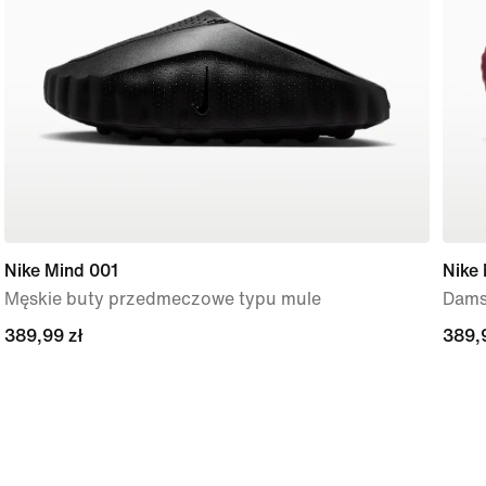
Nike Mind 001
Nike
Męskie buty przedmeczowe typu mule
Dams
389,99 zł
389,99 zł
389,
389,