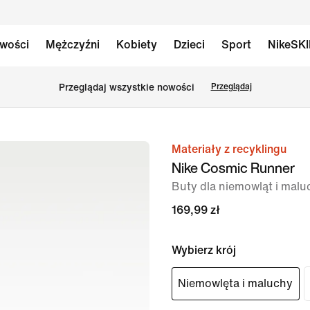
wości
Mężczyźni
Kobiety
Dzieci
Sport
NikeSK
Przeglądaj wszystkie nowości
Przeglądaj
Materiały z recyklingu
obraz
Nike Cosmic Runner
1 z 7
Buty dla niemowląt i mal
169,99 zł
Wybierz krój
Niemowlęta i maluchy