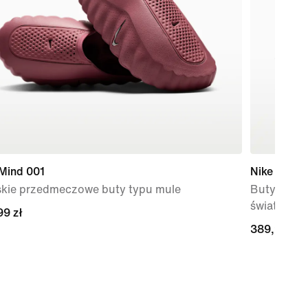
 Mind 001
Nike V5 R
kie przedmeczowe buty typu mule
Buty damsk
światło
99 zł
99 zł
389,99 zł
389,99 zł