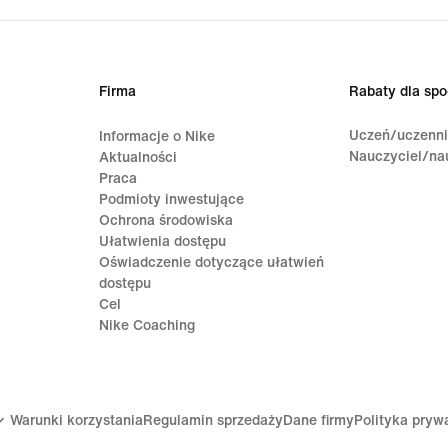
Firma
Rabaty dla spo
Uczeń/uczenn
Informacje o Nike
Nauczyciel/na
Aktualności
Praca
Podmioty inwestujące
Ochrona środowiska
Ułatwienia dostępu
Oświadczenie dotyczące ułatwień
dostępu
Cel
Nike Coaching
Warunki korzystania
Regulamin sprzedaży
Dane firmy
Polityka pryw