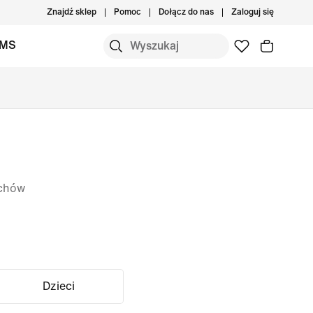
Znajdź sklep
Pomoc
Dołącz do nas
Zaloguj się
IMS
uchów
Dzieci