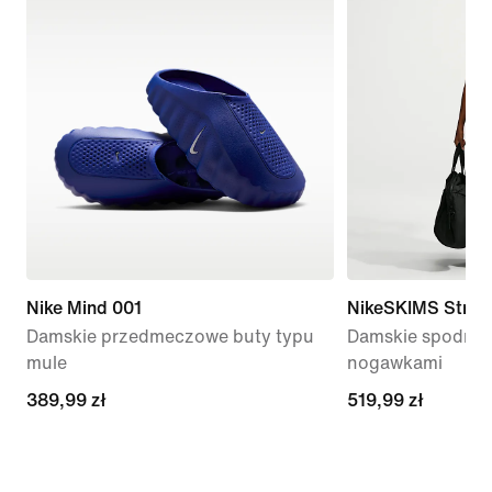
Nike Mind 001
NikeSKIMS Stretc
Damskie przedmeczowe buty typu
Damskie spodnie 
mule
nogawkami
389,99 zł
389,99 zł
519,99 zł
519,99 zł