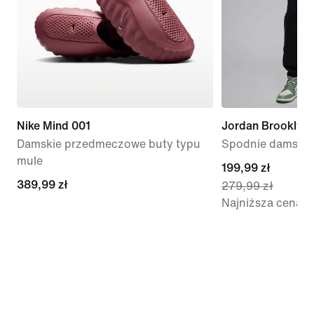
Nike Mind 001
Jordan Brooklyn 
Damskie przedmeczowe buty typu
Spodnie damskie
mule
current
199,99 zł
389,99 zł
389,99 zł
279,99 zł
price
Najniższa cena
199,99 zł,
original
price
279,99 zł