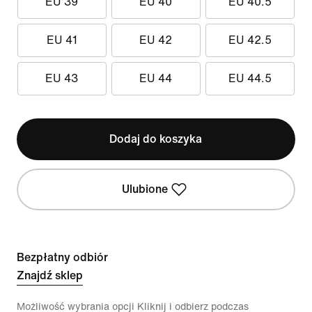
EU 39
EU 40
EU 40.5
EU 41
EU 42
EU 42.5
EU 43
EU 44
EU 44.5
Dodaj do koszyka
Ulubione
Bezpłatny odbiór
Znajdź sklep
Możliwość wybrania opcji Kliknij i odbierz podczas