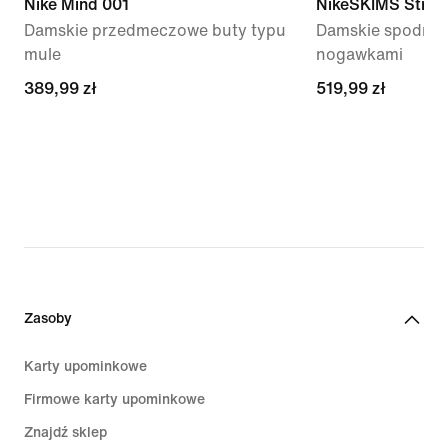
Nike Mind 001
NikeSKIMS Stretc
Damskie przedmeczowe buty typu
Damskie spodnie 
mule
nogawkami
389,99 zł
389,99 zł
519,99 zł
519,99 zł
Zasoby
Karty upominkowe
Firmowe karty upominkowe
Znajdź sklep