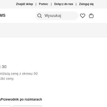
Znajdź sklep
Pomoc
Dołącz do nas
Zaloguj się
IMS
t 30
niższą cenę z okresu 30
żki ceny.
Przewodnik po rozmiarach