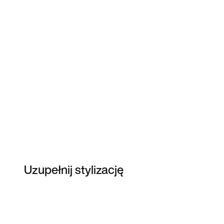
Uzupełnij stylizację
Item 3 of 4