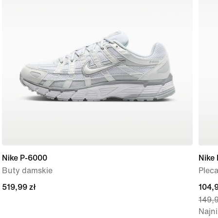
Nike P-6000
Nike 
Buty damskie
Pleca
519,99 zł
519,99 zł
curre
104,9
149,9
price
Najn
104,9