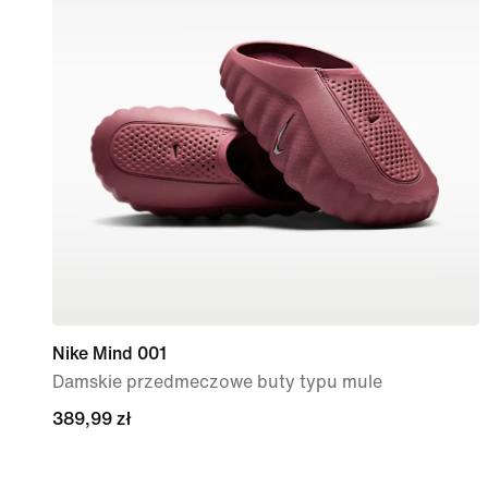
Nike Mind 001
Damskie przedmeczowe buty typu mule
389,99 zł
389,99 zł