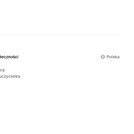
nal
9 zł
łeczności
Polska
ica
uczycielka