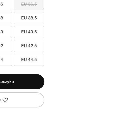
36
EU 36.5
38
EU 38.5
40
EU 40.5
42
EU 42.5
44
EU 44.5
koszyka
e