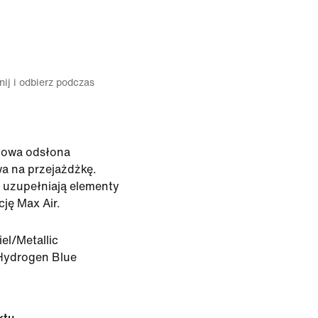
ij i odbierz podczas
nowa odsłona
a na przejażdżkę.
e uzupełniają elementy
ję Max Air.
iel/Metallic
/Hydrogen Blue