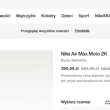
wości
Mężczyźni
Kobiety
Dzieci
Sport
NikeSK
Przeglądaj wszystkie nowości
Przeglądaj
Nike Air Max Moto 2K
obraz
1 z 8
Buty damskie
399,99 zł
569,99 zł
raba
Przekreślona cena stanowi naj
dni przed wprowadzeniem obni
Wybierz rozmiar