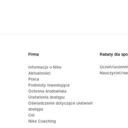
origi
price
149,9
Firma
Rabaty dla spo
Uczeń/uczenn
Informacje o Nike
Nauczyciel/na
Aktualności
Praca
Podmioty inwestujące
Ochrona środowiska
Ułatwienia dostępu
Oświadczenie dotyczące ułatwień
dostępu
Cel
Nike Coaching