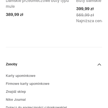
Damskie przedmeczowe buty typu
Buty damskie
mule
current
399,99 zł
389,99 zł
389,99 zł
569,99 zł
price
Najniższa cena
399,99 zł,
original
price
569,99 zł
Zasoby
Karty upominkowe
Firmowe karty upominkowe
Znajdź sklep
Nike Journal
Dołącz do społeczności członkowskiej