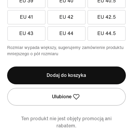
EU 39
EU 40
EU 40.5
EU 41
EU 42
EU 42.5
EU 43
EU 44
EU 44.5
Rozmiar wypada większy, sugerujemy zamówienie produktu
mniejszego o pół rozmiaru
Dodaj do koszyka
Ulubione
Ten produkt nie jest objęty promocją ani
rabatem.