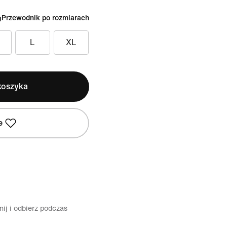
Przewodnik po rozmiarach
L
XL
koszyka
e
ij i odbierz podczas