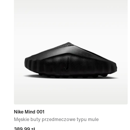
Nike Mind 001
Męskie buty przedmeczowe typu mule
389,99 zł
389,99 zł