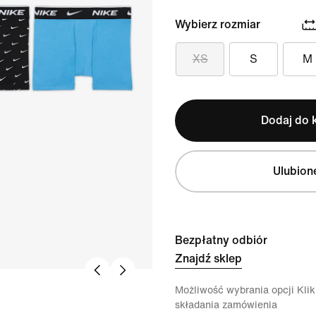
Wybierz rozmiar
XS
S
M
Dodaj do 
Ulubion
Bezpłatny odbiór
Znajdź sklep
Możliwość wybrania opcji Klikn
składania zamówienia