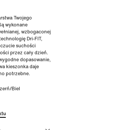
arstwa Twojego
 Są wykonane
wełnianej, wzbogaconej
echnologię Dri-FIT,
czucie suchości
ści przez cały dzień.
 wygodne dopasowanie,
wa kieszonka daje
ono potrzebne.
zerń/Biel
ktu