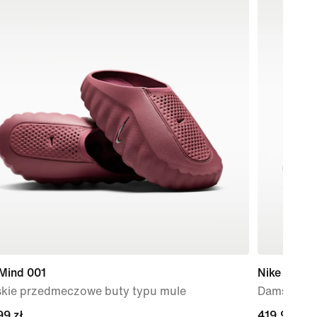
 Mind 001
Nike Metco
kie przedmeczowe buty typu mule
Damskie bu
99 zł
99 zł
current
419,99 zł