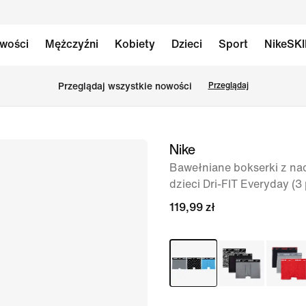
wości
Mężczyźni
Kobiety
Dzieci
Sport
NikeSK
Przeglądaj wszystkie nowości
Przeglądaj
Nike
obraz
1 z 4
Bawełniane bokserki z na
dzieci Dri-FIT Everyday (3 
119,99 zł