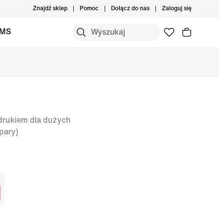
Znajdź sklep
Pomoc
Dołącz do nas
Zaloguj się
IMS
drukiem dla dużych
pary)