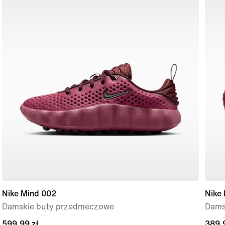
Nike Mind 002
Nike
Damskie buty przedmeczowe
Dams
599,99 zł
599,99 zł
389,
389,