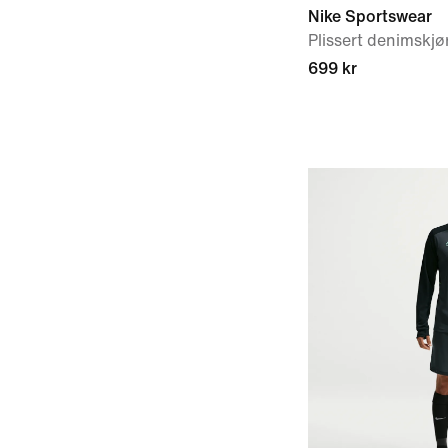
Nike Sportswear
Plissert denimskjør
699 kr