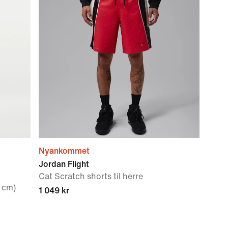
Nyankommet
Jordan Flight
Cat Scratch shorts til herre
3 cm)
1 049 kr