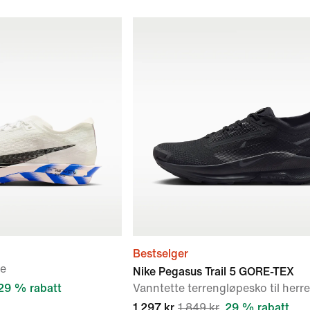
Bestselger
re
Nike Pegasus Trail 5 GORE-TEX
29 % rabatt
Vanntette terrengløpesko til herre
1 297 kr
1 849 kr
29 % rabatt