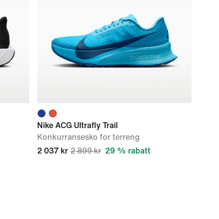
Nike ACG Ultrafly Trail
Konkurransesko for terreng
2 037 kr
2 899 kr
29 % rabatt