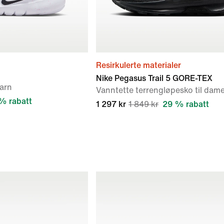
Resirkulerte materialer
Nike Pegasus Trail 5 GORE-TEX
barn
Vanntette terrengløpesko til dam
% rabatt
1 297 kr
1 849 kr
29 % rabatt