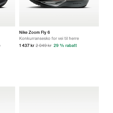
Nike Zoom Fly 6
Konkurransesko for vei til herre
e
1 437 kr
2 049 kr
29 % rabatt