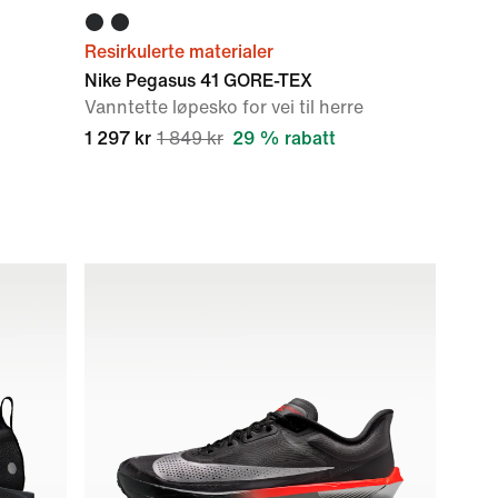
Resirkulerte materialer
Nike Pegasus 41 GORE-TEX
Vanntette løpesko for vei til herre
1 297 kr
1 849 kr
29 % rabatt