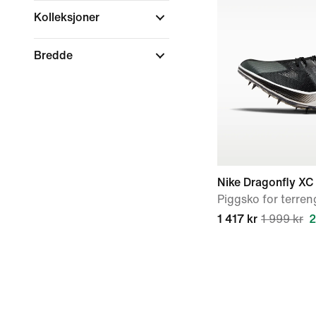
Kolleksjoner
Bredde
Nike Dragonfly XC
Piggsko for terren
1 417 kr
1 999 kr
2