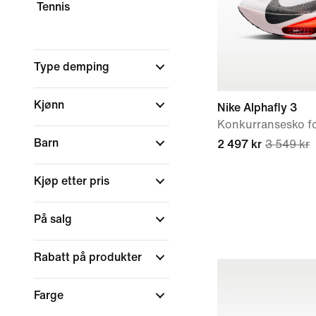
Tennis
Type demping
Kjønn
Nike Alphafly 3
Konkurransesko for
Barn
2 497 kr
3 549 kr
Kjøp etter pris
På salg
Rabatt på produkter
Farge