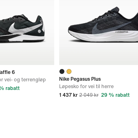
affle 6
Nike Pegasus Plus
r vei- og terrengløp
Løpesko for vei til herre
% rabatt
1 437 kr
2 049 kr
29 % rabatt