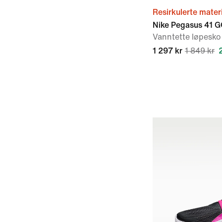
Resirkulerte mater
Nike Pegasus 41 
Vanntette løpesko 
1 297 kr
1 849 kr