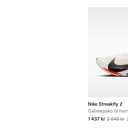
Nike Streakfly 2
Gateløpsko til her
1 437 kr
2 049 kr