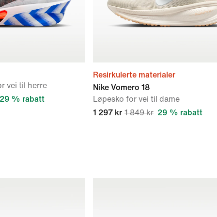
Resirkulerte materialer
 vei til herre
Nike Vomero 18
29 % rabatt
Løpesko for vei til dame
1 297 kr
1 849 kr
29 % rabatt