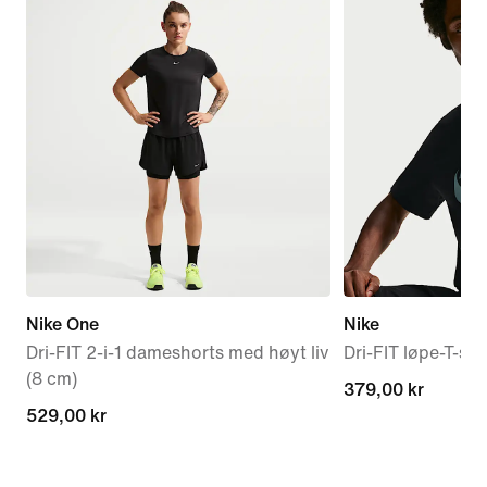
Nike One
Nike
Dri-FIT 2-i-1 dameshorts med høyt liv
Dri-FIT løpe-T-skjo
(8 cm)
379,00 kr
379,00 kr
529,00 kr
529,00 kr