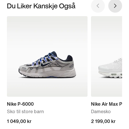
Du Liker Kanskje Også
Nike P-6000
Nike Air Max Plus
Sko til store barn
Damesko
1 049,00 kr
1 049,00 kr
2 199,00 kr
2 199,00 kr