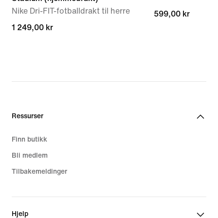
Nike Dri-FIT-fotballdrakt til herre
599,00 kr
599,00 kr
1 249,00 kr
1 249,00 kr
Ressurser
Finn butikk
Bli medlem
Tilbakemeldinger
Hjelp