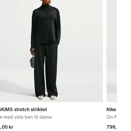
KIMS stretch strikket
Nike Stride
e med vide ben til dame
Dri-FIT løpe
,00 kr
,00 kr
799,00 kr
799,00 kr