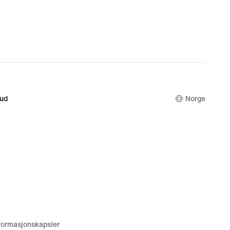
bud
Norge
nformasjonskapsler