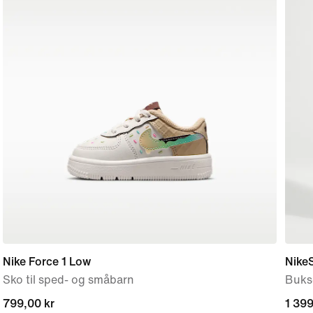
Nike Force 1 Low
NikeS
Sko til sped- og småbarn
Buks
799,00 kr
799,00 kr
1 399
1 399