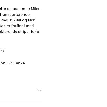
ette og pustende Miler-
etransporterende
 deg avkjølt og tørr i
 Den er forfinet med
ekterende striper for å
avy
ion: Sri Lanka