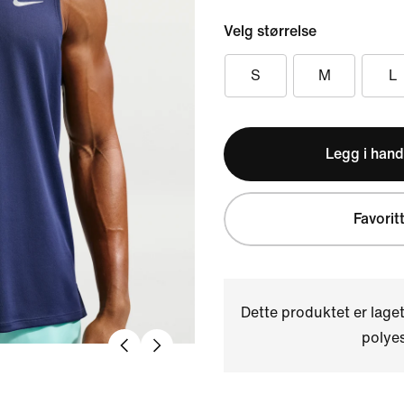
Velg størrelse
S
M
L
Legg i hand
Favorit
Dette produktet er laget
polyes