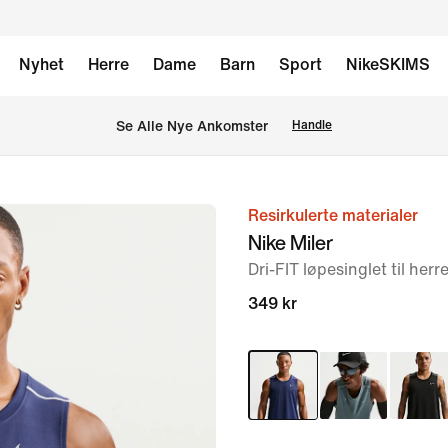
Nyhet
Herre
Dame
Barn
Sport
NikeSKIMS
Se Alle Nye Ankomster
Handle
Resirkulerte materialer
bilde
Nike Miler
1
Dri-FIT løpesinglet til herr
av
6
349 kr