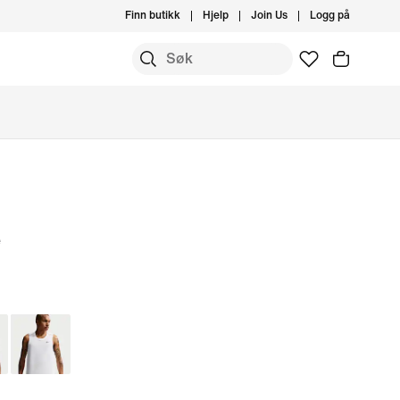
Finn butikk
Hjelp
Join Us
Logg på
e