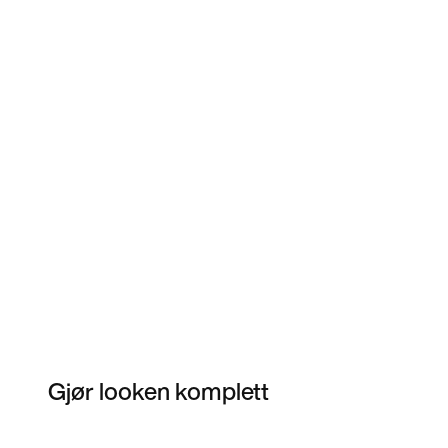
Gjør looken komplett
Item 3 of 5