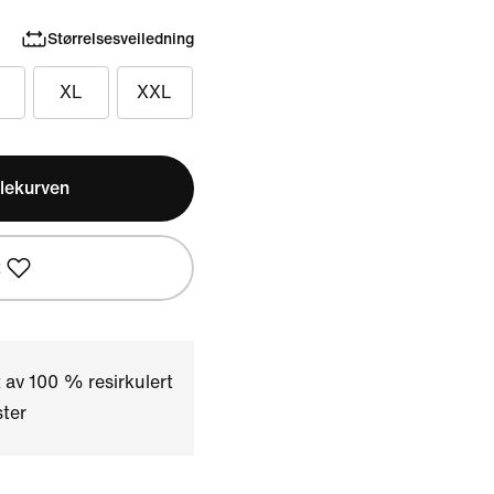
Størrelsesveiledning
XL
XXL
lekurven
t
 av 100 % resirkulert
ter