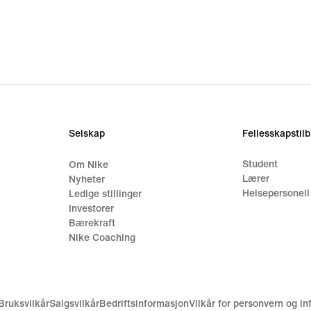
Selskap
Fellesskapstil
Student
Om Nike
Lærer
Nyheter
Helsepersonell
Ledige stillinger
Investorer
Bærekraft
Nike Coaching
Bruksvilkår
Salgsvilkår
Bedriftsinformasjon
Vilkår for personvern og i