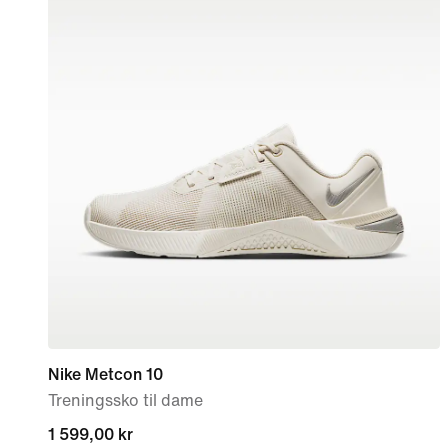
Nike Metcon 10
Treningssko til dame
1 599,00 kr
1 599,00 kr