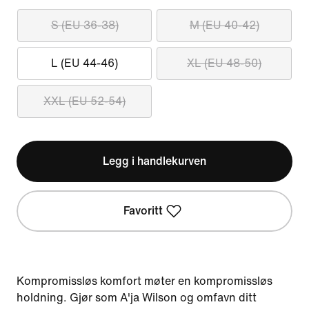
S (EU 36-38)
M (EU 40-42)
L (EU 44-46)
XL (EU 48-50)
XXL (EU 52-54)
Legg i handlekurven
Favoritt
Kompromissløs komfort møter en kompromissløs
holdning. Gjør som A'ja Wilson og omfavn ditt