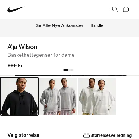
Se Alle Nye Ankomster
Handle
A'ja Wilson
Baskethettegenser for dame
999 kr
Velg størrelse
Størrelsesveiledning