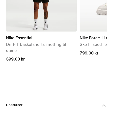
Nike Essential
Nike Force 1 Low
Dri-FIT basketshorts i netting til
Sko til sped- og
dame
799,00 kr
799,00 kr
399,00 kr
399,00 kr
Ressurser