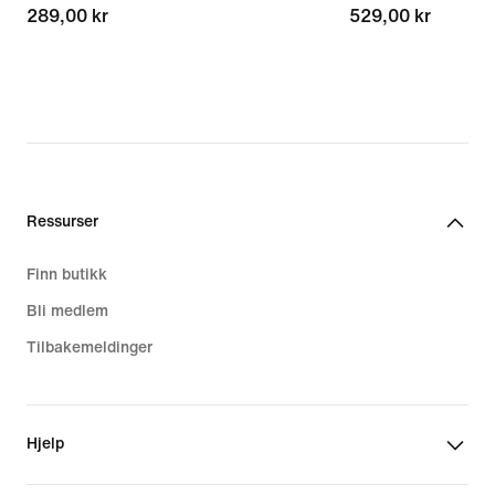
289,00 kr
289,00 kr
529,00 kr
529,00 kr
Ressurser
Finn butikk
Bli medlem
Tilbakemeldinger
Hjelp