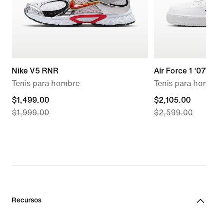
Nike V5 RNR
Air Force 1 '07
Tenis para hombre
Tenis para hombr
current
$1,499.00
current
$2,105.00
$1,999.00
$2,599.00
price
price
$1,499.00,
$2,105.00,
original
original
price
price
$1,999.00
$2,599.00
Recursos