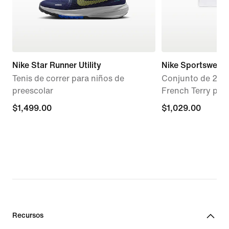
Nike Star Runner Utility
Nike Sportswear
Tenis de correr para niños de
Conjunto de 2 pi
preescolar
French Terry par
$1,499.00
$1,499.00
$1,029.00
$1,029.00
Recursos