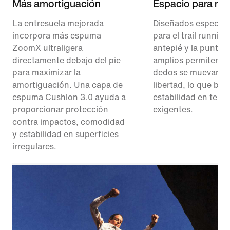
Más amortiguación
Espacio para mo
La entresuela mejorada
Diseñados especia
incorpora más espuma
para el trail running,
ZoomX ultraligera
antepié y la punta 
directamente debajo del pie
amplios permiten q
para maximizar la
dedos se muevan c
amortiguación. Una capa de
libertad, lo que br
espuma Cushlon 3.0 ayuda a
estabilidad en terr
proporcionar protección
exigentes.
contra impactos, comodidad
y estabilidad en superficies
irregulares.