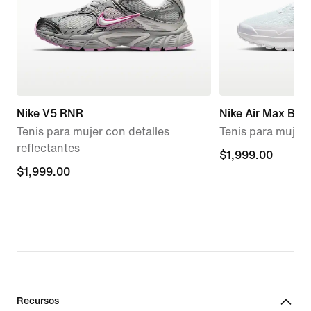
Nike V5 RNR
Nike Air Max Bia
Tenis para mujer con detalles
Tenis para mujer
reflectantes
$1,999.00
$1,999.00
$1,999.00
$1,999.00
Recursos