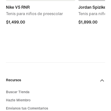
Nike V5 RNR
Jordan Spizike L
Tenis para niños de preescolar
Tenis para niños 
$1,499.00
$1,499.00
$1,899.00
$1,899.00
Recursos
Buscar Tienda
Hazte Miembro
Envíanos tus Comentarios