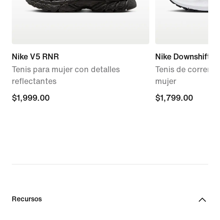
Nike V5 RNR
Nike Downshifter
Tenis para mujer con detalles
Tenis de correr 
reflectantes
mujer
$1,999.00
$1,999.00
$1,799.00
$1,799.00
Recursos