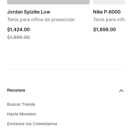
Jordan Spizike Low
Nike P-6000
Tenis para niños de preescolar
Tenis para niños 
current
$1,424.00
$1,899.00
$1,899.00
$1,899.00
price
$1,424.00,
original
price
$1,899.00
Recursos
Buscar Tienda
Hazte Miembro
Envíanos tus Comentarios