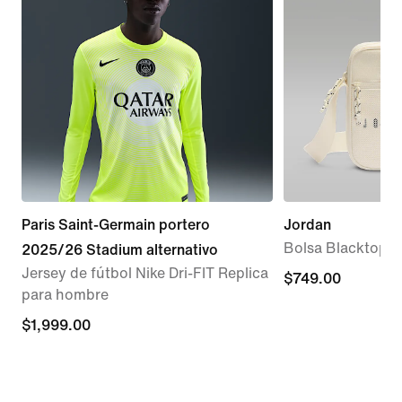
Paris Saint-Germain portero
Jordan
Bolsa Blacktop Fe
2025/26 Stadium alternativo
Jersey de fútbol Nike Dri-FIT Replica
$749.00
$749.00
para hombre
$1,999.00
$1,999.00