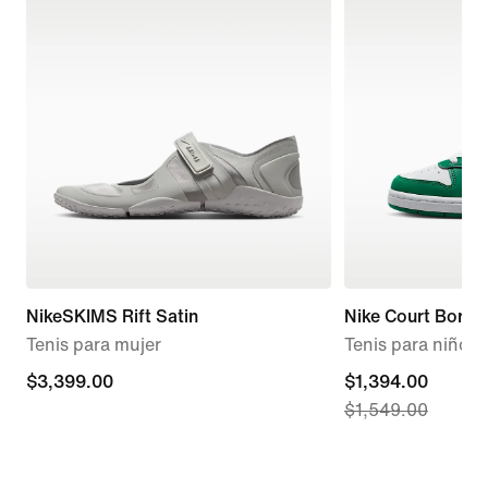
NikeSKIMS Rift Satin
Nike Court Borou
Tenis para mujer
Tenis para niños
$3,399.00
$3,399.00
current
$1,394.00
$1,549.00
price
$1,394.00,
original