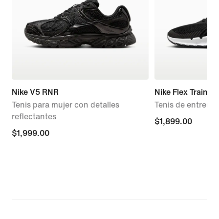
Nike V5 RNR
Nike Flex Train
Tenis para mujer con detalles
Tenis de entrena
reflectantes
$1,899.00
$1,899.00
$1,999.00
$1,999.00